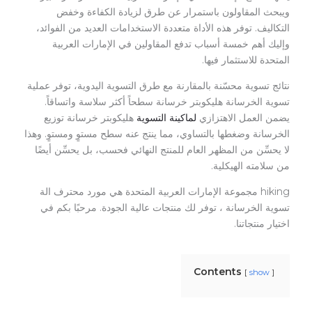
ويبحث المقاولون باستمرار عن طرق لزيادة الكفاءة وخفض
التكاليف. توفر هذه الأداة متعددة الاستخدامات العديد من الفوائد،
وإليك أهم خمسة أسباب تدفع المقاولين في الإمارات العربية
المتحدة للاستثمار فيها.
نتائج تسوية محسّنة بالمقارنة مع طرق التسوية اليدوية، توفر عملية
تسوية الخرسانة هليكوبتر خرسانة سطحاً أكثر سلاسة واتساقاً.
يضمن العمل الاهتزازي
لماكينة التسوية
هليكوبتر خرسانة توزيع
الخرسانة وضغطها بالتساوي، مما ينتج عنه سطح مستوٍ ومستوٍ. وهذا
لا يحسِّن من المظهر العام للمنتج النهائي فحسب، بل يحسِّن أيضًا
من سلامته الهيكلية.
hiking مجموعة الإمارات العربية المتحدة هي مورد محترف الة
تسوية الخرسانة ، توفر لك منتجات عالية الجودة. مرحبًا بكم في
اختيار منتجاتنا.
Contents
show