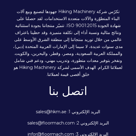
تكرّس شركة Hiking Machinery جهودها لتصنيع وبيع آلات
البناء المتطوّرة والآلات متعددة الاستخدامات. لقد حصلنا على
شهادة الجودة ISO 9001:2015. تتميّز منتجاتنا بجودة استثنائية
ونتائج مثالية ونسبة أداء إلى تكلفة متميزة. وقد حظينا باعتراف
عالمي من خلال توريد منتجاتنا إلى منطقة الشرق الأوسط على
مدى سنوات عديدة، لا سيما إلى الإمارات العربية المتحدة (دبي)،
والمملكة العربية السعودية، ومصر، وقطر، والبحرين، والكويت.
ونفخر بتوفير معدات متطورة، وتدريب مهني، ودعم فني شامل
لعملائنا الكرام. الهدف الأسمى لشركة Hiking Machinery هو
خلق أقصى قيمة لعملائنا.
اتصل بنا
البريد الإلكتروني 1: sales@hkm.ae
البريد الإلكتروني 2: sales@floormach.com
البريد الإلكتروني 3: infor@floormach.com