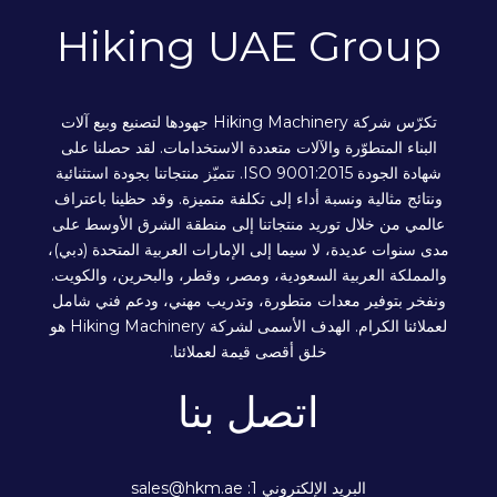
Hiking UAE Group
تكرّس شركة Hiking Machinery جهودها لتصنيع وبيع آلات
البناء المتطوّرة والآلات متعددة الاستخدامات. لقد حصلنا على
شهادة الجودة ISO 9001:2015. تتميّز منتجاتنا بجودة استثنائية
ونتائج مثالية ونسبة أداء إلى تكلفة متميزة. وقد حظينا باعتراف
عالمي من خلال توريد منتجاتنا إلى منطقة الشرق الأوسط على
مدى سنوات عديدة، لا سيما إلى الإمارات العربية المتحدة (دبي)،
والمملكة العربية السعودية، ومصر، وقطر، والبحرين، والكويت.
ونفخر بتوفير معدات متطورة، وتدريب مهني، ودعم فني شامل
لعملائنا الكرام. الهدف الأسمى لشركة Hiking Machinery هو
خلق أقصى قيمة لعملائنا.
اتصل بنا
البريد الإلكتروني 1: sales@hkm.ae