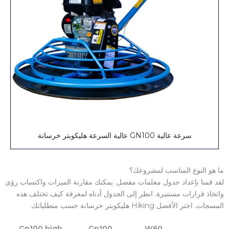
سرعة عالية GN100 عالية السرعة هليكوبتر خرسانة
ما هو النوع المناسب لمشروعك؟
لقد قمنا بإعداد جدول معلمات مفصل. يمكنك مقارنة الميزات واكتساب رؤى
واتخاذ قرارات مستنيرة. انظر إلى الجدول أدناه لمعرفة كيف تختلف هذه
المسجات. اختر الأفضل Hiking هليكوبتر خرسانة حسب متطلباتك.
Gn100 high
Gn100
W60