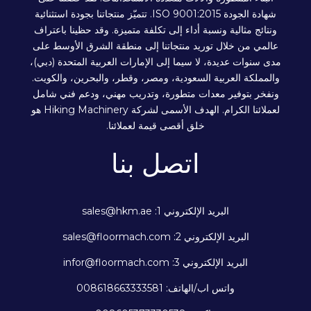
شهادة الجودة ISO 9001:2015. تتميّز منتجاتنا بجودة استثنائية
ونتائج مثالية ونسبة أداء إلى تكلفة متميزة. وقد حظينا باعتراف
عالمي من خلال توريد منتجاتنا إلى منطقة الشرق الأوسط على
مدى سنوات عديدة، لا سيما إلى الإمارات العربية المتحدة (دبي)،
والمملكة العربية السعودية، ومصر، وقطر، والبحرين، والكويت.
ونفخر بتوفير معدات متطورة، وتدريب مهني، ودعم فني شامل
لعملائنا الكرام. الهدف الأسمى لشركة Hiking Machinery هو
خلق أقصى قيمة لعملائنا.
اتصل بنا
البريد الإلكتروني 1: sales@hkm.ae
البريد الإلكتروني 2: sales@floormach.com
البريد الإلكتروني 3: infor@floormach.com
واتس اب/الهاتف: 008618663333581