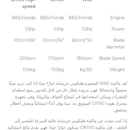
speed
B&S/Honda
B&S/Honda
B&S/Honda
Engine
5.5hp
5.5hp
5.5hp
Power
36″/100cm
36″/100cm
24”/60cm
Blade
diameter
230rpm
170rpm
180rpm
Blade Speed
100kg
100kg
80 kg
Weight
تُعد ماكينة W60 الصغيرة هليكوبتر خرسانة خيارًا جيدًا إذا كنت تريد شيئًا
محمولاً واستثنائيًا. فهي مزودة بإطار خارجي قابل للتدوير يمنع اصطدام
الشفرات ويمكن استخدامها في أوضاع الحواف والزوايا. وهي مجهزة
بمحرك هوندا GX160 الموثوق به، مما يوفر أداءً استثنائياً ومعدل أعطال
منخفض.
إذا كنت تبحث عن ماكينة هليكوبتر خرسانة عالية السرعة للمشي إلى
الخلف ، فإن ماكينة GN100 ستكون خيارًا جيدًا. فهي تقدم نتائج استثنائية