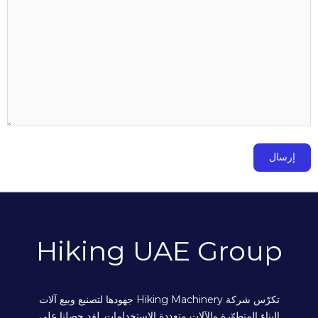
Hiking UAE Group
تكرّس شركة Hiking Machinery جهودها لتصنيع وبيع آلات
البناء المتطوّرة والآلات متعددة الاستخدامات. لقد حصلنا على