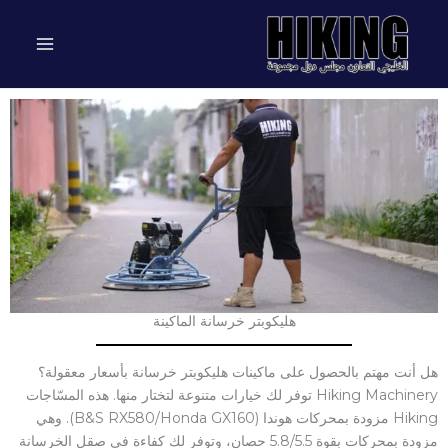
خطي
لى
لمحتوى
هليكوبتر خرسانة الماكينة
هل أنت مهتم بالحصول على ماكينات هليكوبتر خرسانة بأسعار معقولة؟
Hiking Machinery توفر لك خيارات متنوعة لتختار منها. هذه المسّاجات
Hiking مزودة بمحركات هوندا (B&S RX580/Honda GX160). وهي
مزودة بمحركات بقوة 5.8/5.5 حصان، وتوفر لك كفاءة في صقل الخرسانة