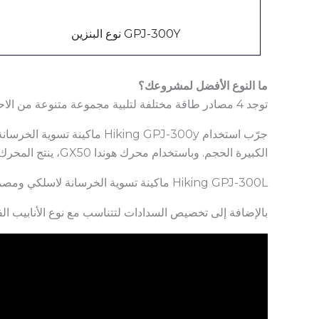
GPJ-300Y نوع البنزين
ما النوع الأفضل لمشروعك؟
توجد 4 مصادر طاقة مختلفة لتلبية مجموعة متنوعة من الاحتياجات، بما في ذلك الكهرباء، والبنزين، والبطارية، والهيدروليك.
جرّب استخدام king GPJ-300y
الكبيرة الحجم. وباستخدام محرك هوندا GX50، ينتج المحرك قوة ذراع التسوية التي تنافس أذرع التسوية الهيدروليكية ويوفر بديلاً مألوفاً وقابلاً للتطبيق لمن يفضلون استخدام محرك الغاز.
Hiking GPJ-300L ماكينة تسوية الخرسانة لاسلكي ومصمم لتقديم أداء من الدرجة الأولى مع محرك قوي وسعة بطارية أكبر.
بالإضافة إلى تخصيص السدادات لتتناسب مع نوع الأنابيب ال