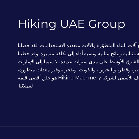
Hiking UAE Group
H جهودها لتصنيع وبيع آلات البناء المتطوّرة والآلات متعددة الاستخدامات. لقد حصلنا
 تتميّز منتجاتنا بجودة استثنائية ونتائج مثالية ونسبة أداء إلى تكلفة متميزة. وقد حظينا
الشرق الأوسط على مدى سنوات عديدة، لا سيما إلى الإمارات
مصر، وقطر، والبحرين، والكويت. ونفخر بتوفير معدات متطورة،
وتدريب مهني، ودعم فني شامل لعملائنا الكرام. الهدف الأسمى لشركة Hiking Machinery هو خلق أقصى قيمة
لعملائنا.