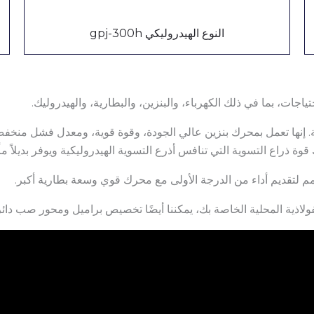
النوع الهيدروليكي gpj-300h
Hi ماكينة تسوية الخرسانة. إنها تعمل بمحرك بنزين عالي الجودة، وقوة قوية، ومعد
فولاذية المحلية الخاصة بك، يمكننا أيضًا تخصيص براميل ومحور صب دا