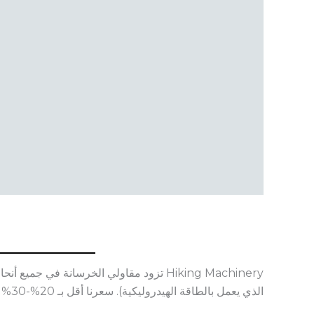
Hiking Machinery تزود مقاولي الخرسانة ف
الذي يعمل بالطاقة الهيدروليكية). سعرنا أقل بـ 20%-30% من نفس المنتجات ذات الجودة في السوق، ونوفر لك خدمة عملاء مثالية.